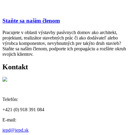
Staňte sa naším členom
Pracujete v oblasti výstavby pasívnych domov ako architekt,
projektant, realizátor stavebných prác či ako dodávateľ alebo
výrobca komponentov, nevyhnutných pre takýto druh stavieb?
Staňte sa naším členom, podporte ich propagáciu a rozšírte okruh
svojich klientov.
Kontakt
Telefón:
+421 (0) 918 391 084
E-mail:
iepd@iepd.sk