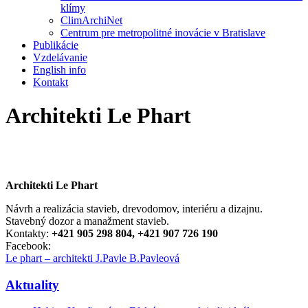
klímy
ClimArchiNet
Centrum pre metropolitné inovácie v Bratislave
Publikácie
Vzdelávanie
English info
Kontakt
Architekti Le Phart
Architekti Le Phart
Návrh a realizácia stavieb, drevodomov, interiéru a dizajnu.
Stavebný dozor a manažment stavieb.
Kontakty:
+421 905 298 804,
+421 907 726 190
Facebook:
Le phart – architekti J.
Pavle
B.Pavleová
Aktuality