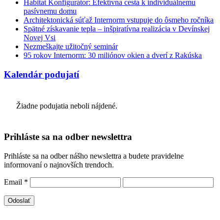
Habitat Konfigurátor: Efektívna cesta k individuálnemu
pasívnemu domu
Architektonická súťaž Internorm vstupuje do ôsmeho ročníka
Spätné získavanie tepla – inšpiratívna realizácia v Devínskej
Novej Vsi
Nezmeškajte užitočný seminár
95 rokov Internorm: 30 miliónov okien a dverí z Rakúska
Kalendár podujatí
Žiadne podujatia neboli nájdené.
Prihláste sa na odber newslettra
Prihláste sa na odber nášho newslettra a budete pravidelne
informovaní o najnovších trendoch.
Email
*