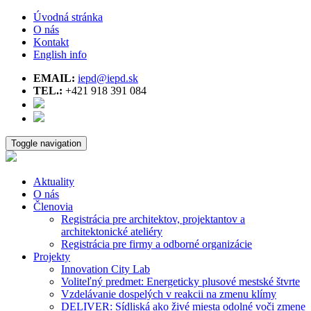
Úvodná stránka
O nás
Kontakt
English info
EMAIL:
iepd@iepd.sk
TEL.:
+421 918 391 084
Toggle navigation
Aktuality
O nás
Členovia
Registrácia pre architektov, projektantov a
architektonické ateliéry
Registrácia pre firmy a odborné organizácie
Projekty
Innovation City Lab
Voliteľný predmet: Energeticky plusové mestské štvrte
Vzdelávanie dospelých v reakcii na zmenu klímy
DELIVER: Sídliská ako živé miesta odolné voči zmene