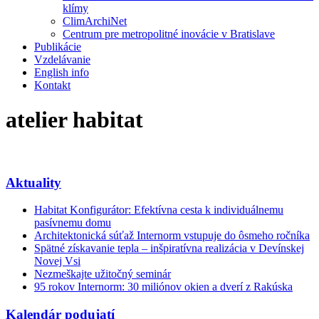
klímy
ClimArchiNet
Centrum pre metropolitné inovácie v Bratislave
Publikácie
Vzdelávanie
English info
Kontakt
atelier habitat
Aktuality
Habitat Konfigurátor: Efektívna cesta k individuálnemu
pasívnemu domu
Architektonická súťaž Internorm vstupuje do ôsmeho ročníka
Spätné získavanie tepla – inšpiratívna realizácia v Devínskej
Novej Vsi
Nezmeškajte užitočný seminár
95 rokov Internorm: 30 miliónov okien a dverí z Rakúska
Kalendár podujatí