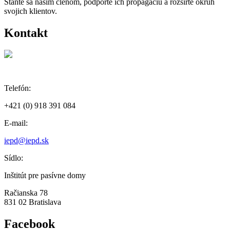
Staňte sa naším členom, podporte ich propagáciu a rozšírte okruh
svojich klientov.
Kontakt
Telefón:
+421 (0) 918 391 084
E-mail:
iepd@iepd.sk
Sídlo:
Inštitút pre pasívne domy
Račianska 78
831 02 Bratislava
Facebook