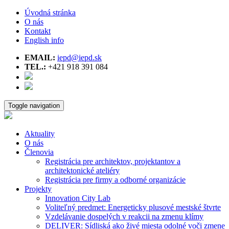
Úvodná stránka
O nás
Kontakt
English info
EMAIL:
iepd@iepd.sk
TEL.:
+421 918 391 084
Toggle navigation
Aktuality
O nás
Členovia
Registrácia pre architektov, projektantov a
architektonické ateliéry
Registrácia pre firmy a odborné organizácie
Projekty
Innovation City Lab
Voliteľný predmet: Energeticky plusové mestské štvrte
Vzdelávanie dospelých v reakcii na zmenu klímy
DELIVER: Sídliská ako živé miesta odolné voči zmene