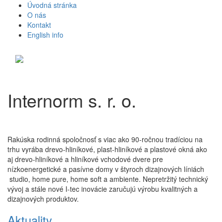
Úvodná stránka
O nás
Kontakt
English info
Toggle
navigati
Internorm s. r. o.
Rakúska rodinná spoločnosť s viac ako 90-ročnou tradíciou na
trhu vyrába drevo-hliníkové, plast-hliníkové a plastové okná ako
aj drevo-hliníkové a hliníkové vchodové dvere pre
nízkoenergetické a pasívne domy v štyroch dizajnových líniách
studio, home pure, home soft a ambiente. Nepretržitý technický
vývoj a stále nové I-tec inovácie zaručujú výrobu kvalitných a
dizajnových produktov.
Aktuality