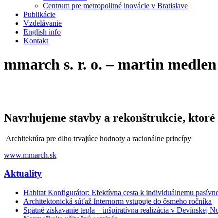
Centrum pre metropolitné inovácie v Bratislave
Publikácie
Vzdelávanie
English info
Kontakt
mmarch s. r. o. – martin medlen
Navrhujeme stavby a rekonštrukcie, ktoré
Architektúra pre dlho trvajúce hodnoty a racionálne princípy
www.mmarch.sk
Aktuality
Habitat Konfigurátor: Efektívna cesta k individuálnemu pasí
Architektonická súťaž Internorm vstupuje do ôsmeho ročníka
Spätné získavanie tepla – inšpiratívna realizácia v Devínskej N