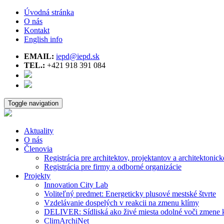
Úvodná stránka
O nás
Kontakt
English info
EMAIL:
iepd@iepd.sk
TEL.:
+421 918 391 084
Toggle navigation
Aktuality
O nás
Členovia
Registrácia pre architektov, projektantov a architektonick
Registrácia pre firmy a odborné organizácie
Projekty
Innovation City Lab
Voliteľný predmet: Energeticky plusové mestské štvrte
Vzdelávanie dospelých v reakcii na zmenu klímy
DELIVER: Sídliská ako živé miesta odolné voči zmene 
ClimArchiNet