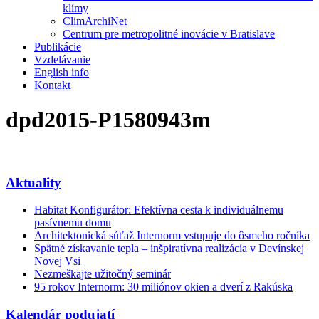
klímy
ClimArchiNet
Centrum pre metropolitné inovácie v Bratislave
Publikácie
Vzdelávanie
English info
Kontakt
dpd2015-P1580943m
Aktuality
Habitat Konfigurátor: Efektívna cesta k individuálnemu
pasívnemu domu
Architektonická súťaž Internorm vstupuje do ôsmeho ročníka
Spätné získavanie tepla – inšpiratívna realizácia v Devínskej
Novej Vsi
Nezmeškajte užitočný seminár
95 rokov Internorm: 30 miliónov okien a dverí z Rakúska
Kalendár podujatí