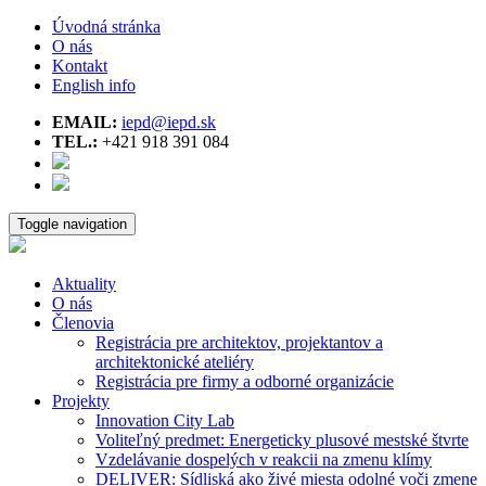
Úvodná stránka
O nás
Kontakt
English info
EMAIL:
iepd@iepd.sk
TEL.:
+421 918 391 084
Toggle navigation
Aktuality
O nás
Členovia
Registrácia pre architektov, projektantov a
architektonické ateliéry
Registrácia pre firmy a odborné organizácie
Projekty
Innovation City Lab
Voliteľný predmet: Energeticky plusové mestské štvrte
Vzdelávanie dospelých v reakcii na zmenu klímy
DELIVER: Sídliská ako živé miesta odolné voči zmene