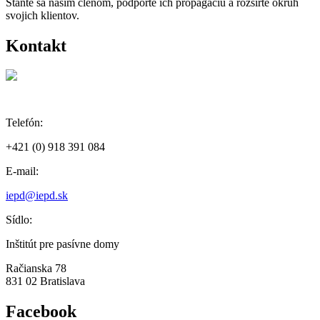
Staňte sa naším členom, podporte ich propagáciu a rozšírte okruh
svojich klientov.
Kontakt
Telefón:
+421 (0) 918 391 084
E-mail:
iepd@iepd.sk
Sídlo:
Inštitút pre pasívne domy
Račianska 78
831 02 Bratislava
Facebook