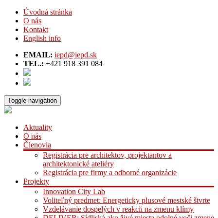
Úvodná stránka
O nás
Kontakt
English info
EMAIL:
iepd@iepd.sk
TEL.:
+421 918 391 084
Toggle navigation
Aktuality
O nás
Členovia
Registrácia pre architektov, projektantov a
architektonické ateliéry
Registrácia pre firmy a odborné organizácie
Projekty
Innovation City Lab
Voliteľný predmet: Energeticky plusové mestské štvrte
Vzdelávanie dospelých v reakcii na zmenu klímy
DELIVER: Sídliská ako živé miesta odolné voči zmene