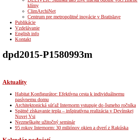
klímy
ClimArchiNet
Centrum pre metropolitné inovácie v Bratislave
Publikácie
Vzdelávanie
English info
Kontakt
dpd2015-P1580993m
Aktuality
Habitat Konfigurátor: Efektívna cesta k individuálnemu
pasívnemu domu
Architektonická súťaž Internorm vstupuje do ôsmeho ročníka
Spätné získavanie tepla – inšpiratívna realizácia v Devínskej
Novej Vsi
Nezmeškajte užitočný seminár
95 rokov Internorm: 30 miliónov okien a dverí z Rakúska
Kalendár podujatí