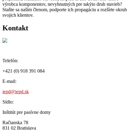
výrobca komponentov, nevyhnutných pre takýto druh stavieb?
Staňte sa naším členom, podporte ich propagáciu a rozšírte okruh
svojich klientov.
Kontakt
Telefón:
+421 (0) 918 391 084
E-mail:
iepd@iepd.sk
Sídlo:
Inštitút pre pasívne domy
Račianska 78
831 02 Bratislava