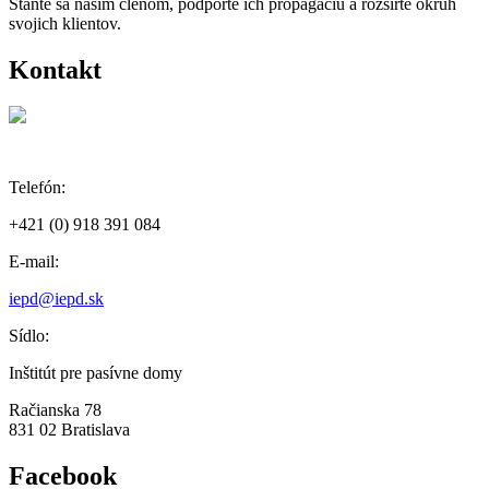
Staňte sa naším členom, podporte ich propagáciu a rozšírte okruh
svojich klientov.
Kontakt
Telefón:
+421 (0) 918 391 084
E-mail:
iepd@iepd.sk
Sídlo:
Inštitút pre pasívne domy
Račianska 78
831 02 Bratislava
Facebook