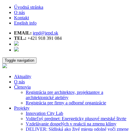
Úvodná stránka
O nás
Kontakt
English info
EMAIL:
iepd@iepd.sk
TEL.:
+421 918 391 084
Toggle navigation
Aktuality
O nás
Členovia
Registrácia pre architektov, projektantov a
architektonické ateliéry
Registrácia pre firmy a odborné organizácie
Projekty
Innovation City Lab
Voliteľný predmet: Energeticky plusové mestské štvrte
Vzdelávanie dospelých v reakcii na zmenu klímy
DELIVER: Sídliská ako živé miesta odolné voči zmene