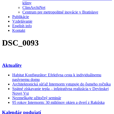
klímy
ClimArchiNet
Centrum pre metropolitné inovácie v Bratislave
Publikácie
Vzdelávanie
English info
Kontakt
DSC_0093
Aktuality
Habitat Konfigurátor: Efektívna cesta k individuálnemu
pasívnemu domu
Architektonická súťaž Internorm vstupuje do ôsmeho ročníka
Spätné získavanie tepla – inšpiratívna realizácia v Devínskej
Novej Vsi
Nezmeškajte užitočný seminár
95 rokov Internorm: 30 miliónov okien a dverí z Rakúska
Kalendár podujatí