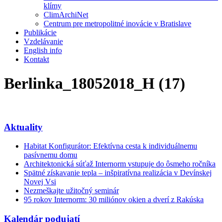
klímy
ClimArchiNet
Centrum pre metropolitné inovácie v Bratislave
Publikácie
Vzdelávanie
English info
Kontakt
Berlinka_18052018_H (17)
Aktuality
Habitat Konfigurátor: Efektívna cesta k individuálnemu
pasívnemu domu
Architektonická súťaž Internorm vstupuje do ôsmeho ročníka
Spätné získavanie tepla – inšpiratívna realizácia v Devínskej
Novej Vsi
Nezmeškajte užitočný seminár
95 rokov Internorm: 30 miliónov okien a dverí z Rakúska
Kalendár podujatí