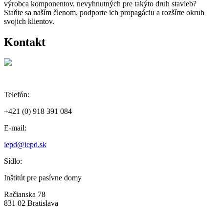
výrobca komponentov, nevyhnutných pre takýto druh stavieb?
Staňte sa naším členom, podporte ich propagáciu a rozšírte okruh
svojich klientov.
Kontakt
Telefón:
+421 (0) 918 391 084
E-mail:
iepd@iepd.sk
Sídlo:
Inštitút pre pasívne domy
Račianska 78
831 02 Bratislava