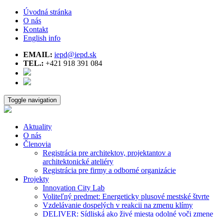
Úvodná stránka
O nás
Kontakt
English info
EMAIL:
iepd@iepd.sk
TEL.:
+421 918 391 084
Toggle navigation
Aktuality
O nás
Členovia
Registrácia pre architektov, projektantov a
architektonické ateliéry
Registrácia pre firmy a odborné organizácie
Projekty
Innovation City Lab
Voliteľný predmet: Energeticky plusové mestské štvrte
Vzdelávanie dospelých v reakcii na zmenu klímy
DELIVER: Sídliská ako živé miesta odolné voči zmene