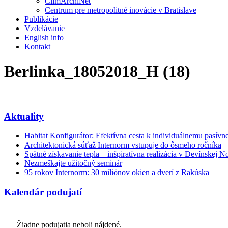
ClimArchiNet
Centrum pre metropolitné inovácie v Bratislave
Publikácie
Vzdelávanie
English info
Kontakt
Berlinka_18052018_H (18)
Aktuality
Habitat Konfigurátor: Efektívna cesta k individuálnemu pasí
Architektonická súťaž Internorm vstupuje do ôsmeho ročníka
Spätné získavanie tepla – inšpiratívna realizácia v Devínskej N
Nezmeškajte užitočný seminár
95 rokov Internorm: 30 miliónov okien a dverí z Rakúska
Kalendár podujatí
Žiadne podujatia neboli nájdené.