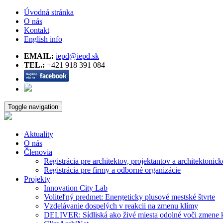
Úvodná stránka
O nás
Kontakt
English info
EMAIL:
iepd@iepd.sk
TEL.:
+421 918 391 084
Toggle navigation
Aktuality
O nás
Členovia
Registrácia pre architektov, projektantov a architektonick
Registrácia pre firmy a odborné organizácie
Projekty
Innovation City Lab
Voliteľný predmet: Energeticky plusové mestské štvrte
Vzdelávanie dospelých v reakcii na zmenu klímy
DELIVER: Sídliská ako živé miesta odolné voči zmene 