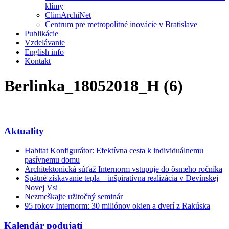
klímy
ClimArchiNet
Centrum pre metropolitné inovácie v Bratislave
Publikácie
Vzdelávanie
English info
Kontakt
Berlinka_18052018_H (6)
Aktuality
Habitat Konfigurátor: Efektívna cesta k individuálnemu
pasívnemu domu
Architektonická súťaž Internorm vstupuje do ôsmeho ročníka
Spätné získavanie tepla – inšpiratívna realizácia v Devínskej
Novej Vsi
Nezmeškajte užitočný seminár
95 rokov Internorm: 30 miliónov okien a dverí z Rakúska
Kalendár podujatí