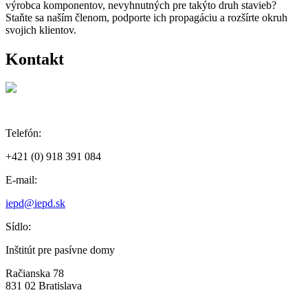
výrobca komponentov, nevyhnutných pre takýto druh stavieb?
Staňte sa naším členom, podporte ich propagáciu a rozšírte okruh
svojich klientov.
Kontakt
Telefón:
+421 (0) 918 391 084
E-mail:
iepd@iepd.sk
Sídlo:
Inštitút pre pasívne domy
Račianska 78
831 02 Bratislava