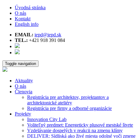
Úvodná stránka
O nás
Kontakt
English info
EMAIL:
iepd@iepd.sk
TEL.:
+421 918 391 084
Toggle navigation
Aktuality
O nás
Členovia
Registrácia pre architektov, projektantov a
architektonické ateliéry
Registrácia pre firmy a odborné organizácie
Projekty
Innovation City Lab
Voliteľný predmet: Energeticky plusové mestské štvrte
Vzdelávanie dospelých v reakcii na zmenu klímy
DELIVER: Sídliská ako živé miesta odolné voči zmene