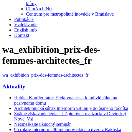
klímy
ClimArchiNet
Centrum pre metropolitné inovácie v Bratislave
Publikácie
Vzdelávanie
English info
Kontakt
wa_exhibition_prix-des-
femmes-architectes_fr
wa_exhibition_prix-des-femmes-architectes_fr
Aktuality
Habitat Konfigurátor: Efektívna cesta k individuálnemu
pasívnemu domu
Architektonická súťaž Internorm vstupuje do ôsmeho ročníka
Spätné získavanie tepla – inšpiratívna realizácia v Devínskej
Novej Vsi
Nezmeškajte užitočný seminár
95 rokov Internorm: 30 miliónov okien a dverí z Rakúska