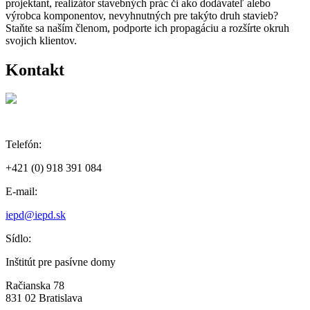
projektant, realizátor stavebných prác či ako dodávateľ alebo
výrobca komponentov, nevyhnutných pre takýto druh stavieb?
Staňte sa naším členom, podporte ich propagáciu a rozšírte okruh
svojich klientov.
Kontakt
Telefón:
+421 (0) 918 391 084
E-mail:
iepd@iepd.sk
Sídlo:
Inštitút pre pasívne domy
Račianska 78
831 02 Bratislava