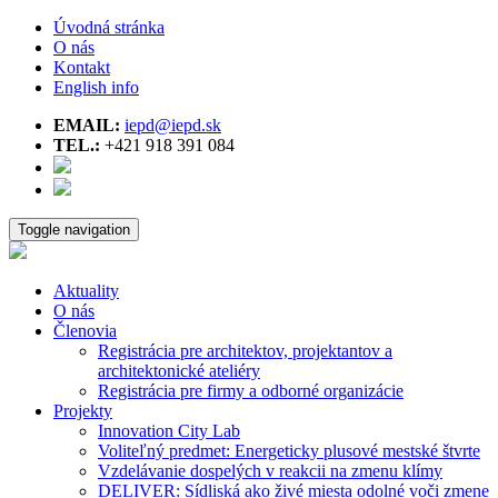
Úvodná stránka
O nás
Kontakt
English info
EMAIL:
iepd@iepd.sk
TEL.:
+421 918 391 084
Toggle navigation
Aktuality
O nás
Členovia
Registrácia pre architektov, projektantov a
architektonické ateliéry
Registrácia pre firmy a odborné organizácie
Projekty
Innovation City Lab
Voliteľný predmet: Energeticky plusové mestské štvrte
Vzdelávanie dospelých v reakcii na zmenu klímy
DELIVER: Sídliská ako živé miesta odolné voči zmene