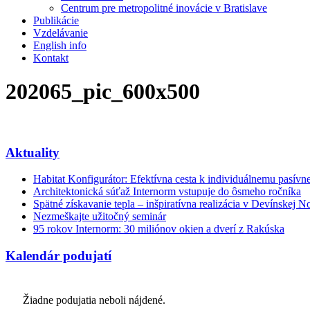
Centrum pre metropolitné inovácie v Bratislave
Publikácie
Vzdelávanie
English info
Kontakt
202065_pic_600x500
Aktuality
Habitat Konfigurátor: Efektívna cesta k individuálnemu pasí
Architektonická súťaž Internorm vstupuje do ôsmeho ročníka
Spätné získavanie tepla – inšpiratívna realizácia v Devínskej N
Nezmeškajte užitočný seminár
95 rokov Internorm: 30 miliónov okien a dverí z Rakúska
Kalendár podujatí
Žiadne podujatia neboli nájdené.