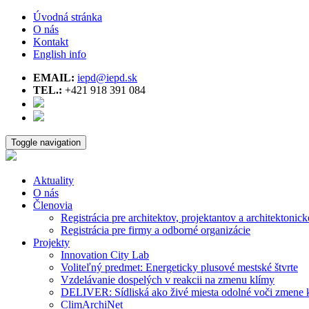
Úvodná stránka
O nás
Kontakt
English info
EMAIL:
iepd@iepd.sk
TEL.:
+421 918 391 084
Toggle navigation
Aktuality
O nás
Členovia
Registrácia pre architektov, projektantov a architektonick
Registrácia pre firmy a odborné organizácie
Projekty
Innovation City Lab
Voliteľný predmet: Energeticky plusové mestské štvrte
Vzdelávanie dospelých v reakcii na zmenu klímy
DELIVER: Sídliská ako živé miesta odolné voči zmene 
ClimArchiNet