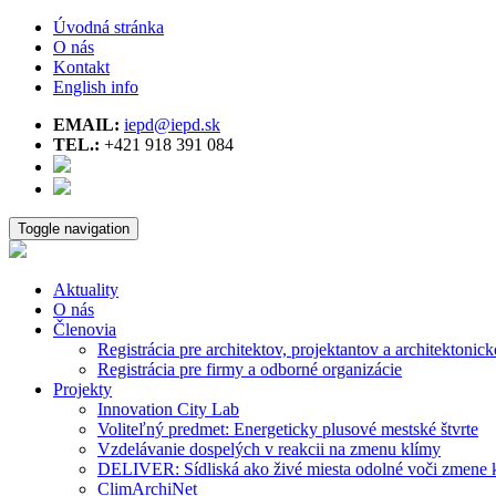
Úvodná stránka
O nás
Kontakt
English info
EMAIL:
iepd@iepd.sk
TEL.:
+421 918 391 084
Toggle navigation
Aktuality
O nás
Členovia
Registrácia pre architektov, projektantov a architektonick
Registrácia pre firmy a odborné organizácie
Projekty
Innovation City Lab
Voliteľný predmet: Energeticky plusové mestské štvrte
Vzdelávanie dospelých v reakcii na zmenu klímy
DELIVER: Sídliská ako živé miesta odolné voči zmene 
ClimArchiNet