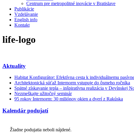
Centrum pre metropolitné inovácie v Bratislave
Publikácie
Vzdelávanie
English info
Kontakt
life-logo
Aktuality
Habitat Konfigurátor: Efektívna cesta k individuálnemu pasí
Architektonická súťaž Internorm vstupuje do ôsmeho ročníka
Spätné získavanie tepla – inšpiratívna realizácia v Devínskej N
Nezmeškajte užitočný seminár
95 rokov Internorm: 30 miliónov okien a dverí z Rakúska
Kalendár podujatí
Žiadne podujatia neboli nájdené.