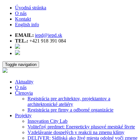
Úvodná stránka
O nás
Kontakt
English info
EMAIL:
iepd@iepd.sk
TEL.:
+421 918 391 084
Toggle navigation
Aktuality
O nás
Členovia
Registrácia pre architektov, projektantov a
architektonické ateliéry
Registrácia pre firmy a odborné organizácie
Projekty
Innovation City Lab
Voliteľný predmet: Energeticky plusové mestské štvrte
Vzdelávanie dospelých v reakcii na zmenu klímy
DELIVER: Sídliská ako živé miesta odolné voči zmene