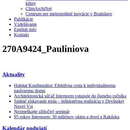
klímy
ClimArchiNet
Centrum pre metropolitné inovácie v Bratislave
Publikácie
Vzdelávanie
English info
Kontakt
270A9424_Pauliniova
Aktuality
Habitat Konfigurátor: Efektívna cesta k individuálnemu
pasívnemu domu
Architektonická súťaž Internorm vstupuje do ôsmeho ročníka
Spätné získavanie tepla – inšpiratívna realizácia v Devínskej
Novej Vsi
Nezmeškajte užitočný seminár
95 rokov Internorm: 30 miliónov okien a dverí z Rakúska
Kalendár podujatí