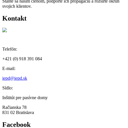
Staňte sa naším členom, podporte ich propagáciu a rozšírte okruh
svojich klientov.
Kontakt
Telefón:
+421 (0) 918 391 084
E-mail:
iepd@iepd.sk
Sídlo:
Inštitút pre pasívne domy
Račianska 78
831 02 Bratislava
Facebook