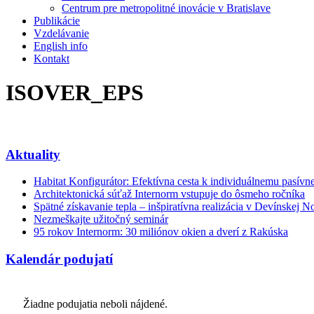
Centrum pre metropolitné inovácie v Bratislave
Publikácie
Vzdelávanie
English info
Kontakt
ISOVER_EPS
Aktuality
Habitat Konfigurátor: Efektívna cesta k individuálnemu pasí
Architektonická súťaž Internorm vstupuje do ôsmeho ročníka
Spätné získavanie tepla – inšpiratívna realizácia v Devínskej N
Nezmeškajte užitočný seminár
95 rokov Internorm: 30 miliónov okien a dverí z Rakúska
Kalendár podujatí
Žiadne podujatia neboli nájdené.