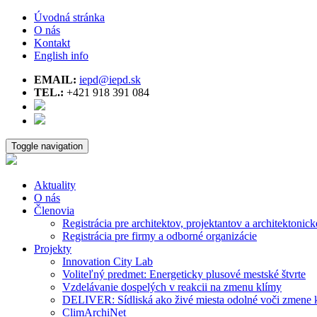
Úvodná stránka
O nás
Kontakt
English info
EMAIL:
iepd@iepd.sk
TEL.:
+421 918 391 084
Toggle navigation
Aktuality
O nás
Členovia
Registrácia pre architektov, projektantov a architektonick
Registrácia pre firmy a odborné organizácie
Projekty
Innovation City Lab
Voliteľný predmet: Energeticky plusové mestské štvrte
Vzdelávanie dospelých v reakcii na zmenu klímy
DELIVER: Sídliská ako živé miesta odolné voči zmene 
ClimArchiNet