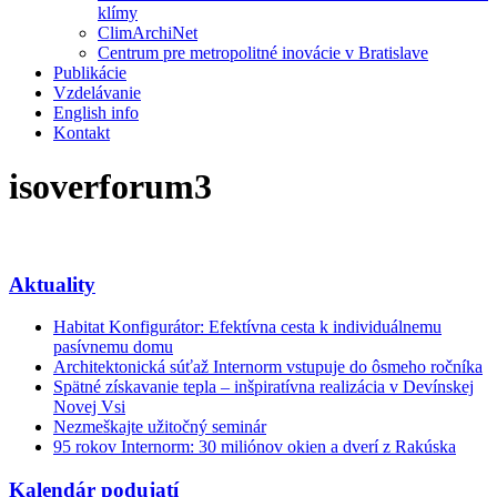
klímy
ClimArchiNet
Centrum pre metropolitné inovácie v Bratislave
Publikácie
Vzdelávanie
English info
Kontakt
isoverforum3
Aktuality
Habitat Konfigurátor: Efektívna cesta k individuálnemu
pasívnemu domu
Architektonická súťaž Internorm vstupuje do ôsmeho ročníka
Spätné získavanie tepla – inšpiratívna realizácia v Devínskej
Novej Vsi
Nezmeškajte užitočný seminár
95 rokov Internorm: 30 miliónov okien a dverí z Rakúska
Kalendár podujatí