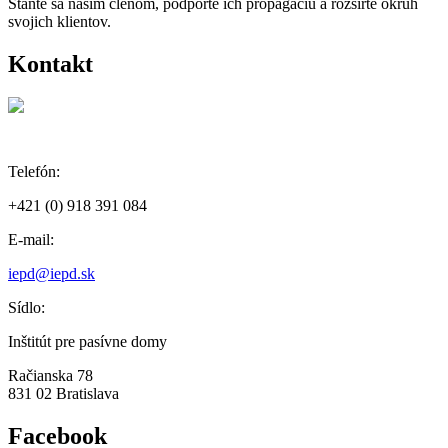
Staňte sa naším členom, podporte ich propagáciu a rozšírte okruh
svojich klientov.
Kontakt
Telefón:
+421 (0) 918 391 084
E-mail:
iepd@iepd.sk
Sídlo:
Inštitút pre pasívne domy
Račianska 78
831 02 Bratislava
Facebook