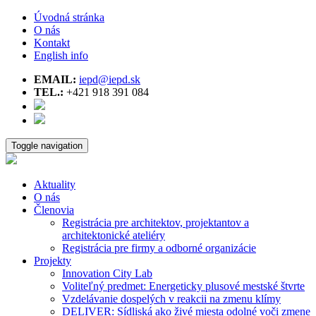
Úvodná stránka
O nás
Kontakt
English info
EMAIL:
iepd@iepd.sk
TEL.:
+421 918 391 084
Toggle navigation
Aktuality
O nás
Členovia
Registrácia pre architektov, projektantov a
architektonické ateliéry
Registrácia pre firmy a odborné organizácie
Projekty
Innovation City Lab
Voliteľný predmet: Energeticky plusové mestské štvrte
Vzdelávanie dospelých v reakcii na zmenu klímy
DELIVER: Sídliská ako živé miesta odolné voči zmene