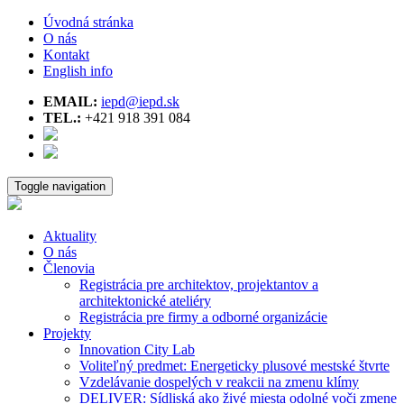
Úvodná stránka
O nás
Kontakt
English info
EMAIL:
iepd@iepd.sk
TEL.:
+421 918 391 084
Toggle navigation
Aktuality
O nás
Členovia
Registrácia pre architektov, projektantov a
architektonické ateliéry
Registrácia pre firmy a odborné organizácie
Projekty
Innovation City Lab
Voliteľný predmet: Energeticky plusové mestské štvrte
Vzdelávanie dospelých v reakcii na zmenu klímy
DELIVER: Sídliská ako živé miesta odolné voči zmene