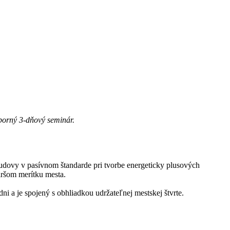
dborný 3-dňový seminár.
 budovy v pasívnom štandarde pri tvorbe energeticky plusových
širšom merítku mesta.
i a je spojený s obhliadkou udržateľnej mestskej štvrte.