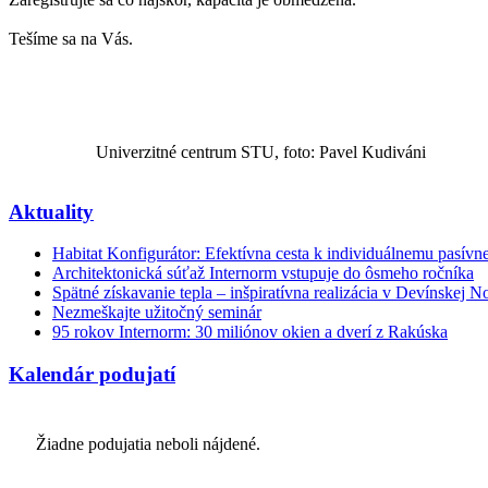
Tešíme sa na Vás.
Univerzitné centrum STU, foto: Pavel Kudiváni
Aktuality
Habitat Konfigurátor: Efektívna cesta k individuálnemu pasí
Architektonická súťaž Internorm vstupuje do ôsmeho ročníka
Spätné získavanie tepla – inšpiratívna realizácia v Devínskej N
Nezmeškajte užitočný seminár
95 rokov Internorm: 30 miliónov okien a dverí z Rakúska
Kalendár podujatí
Žiadne podujatia neboli nájdené.