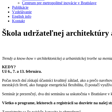
Centrum pre metropolitné inovácie v Bratislave
Publikácie
Vzdelávanie
English info
Kontakt
Škola udržateľnej architektúry
Trendy a know-how v architektonickej a urbanistickej tvorbe sa meni
KEDY?
Už
6., 7. a 13. februára.
Počas troch dní získajú účastníci kvalitný základ, ako a prečo navr
mestských štvrtí, ako funguje energetická flexibilita, či postačí využ
Seminár je prezenčný, dva dni seminára sa uskutočnia v Bratislave v 
Všetko o programe, lektoroch a registrácii sa dozviete na našej s
Zaregistrujte sa čo najskôr, kapacita je obmedzená.