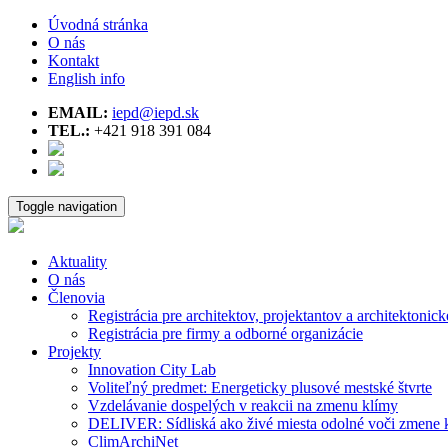
Úvodná stránka
O nás
Kontakt
English info
EMAIL:
iepd@iepd.sk
TEL.:
+421 918 391 084
Toggle navigation
Aktuality
O nás
Členovia
Registrácia pre architektov, projektantov a architektonick
Registrácia pre firmy a odborné organizácie
Projekty
Innovation City Lab
Voliteľný predmet: Energeticky plusové mestské štvrte
Vzdelávanie dospelých v reakcii na zmenu klímy
DELIVER: Sídliská ako živé miesta odolné voči zmene 
ClimArchiNet