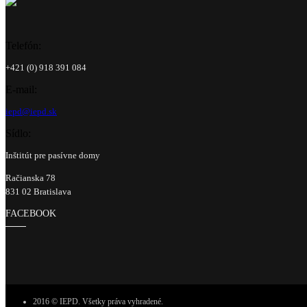
Telefón:
+421 (0) 918 391 084
E-mail:
iepd@iepd.sk
Sídlo:
Inštitút pre pasívne domy
Račianska 78
831 02 Bratislava
FACEBOOK
2016 © IEPD. Všetky práva vyhradené.