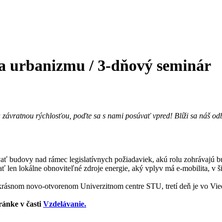
 a urbanizmu / 3-dňový seminár
a závratnou rýchlosťou, poďte sa s nami posúvať vpred!
Blíži sa náš o
hovať budovy nad rámec legislatívnych požiadaviek, akú rolu zohrávajú
ívať len lokálne obnoviteľné zdroje energie, aký vplyv má e-mobilita, v 
krásnom novo-otvorenom Univerzitnom centre STU, tretí deň je vo Viedn
tránke v časti
Vzdelávanie.