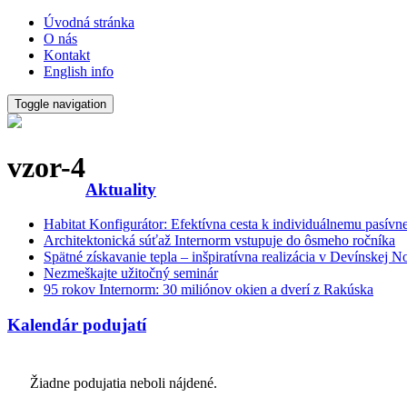
Úvodná stránka
O nás
Kontakt
English info
Toggle navigation
vzor-4
Aktuality
Habitat Konfigurátor: Efektívna cesta k individuálnemu pasí
Architektonická súťaž Internorm vstupuje do ôsmeho ročníka
Spätné získavanie tepla – inšpiratívna realizácia v Devínskej N
Nezmeškajte užitočný seminár
95 rokov Internorm: 30 miliónov okien a dverí z Rakúska
Kalendár podujatí
Žiadne podujatia neboli nájdené.