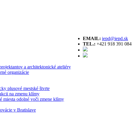
EMAIL:
iepd@iepd.sk
TEL.:
+421 918 391 084
projektantov a architektonické ateliéry
orné organizácie
cky plusové mestské štvrte
akcii na zmenu klímy
é miesta odolné voči zmene klímy
ovácie v Bratislave