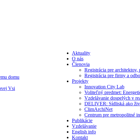
Aktuality
O nás
Členovia
Registrácia pre architektov, 
Registrácia pre firmy a odb
vnemu domu
Projekty
Innovation City Lab
ovej Vsi
Voliteľný predmet: Energeti
Vzdelávanie dospelých v re
DELIVER: Sídliská ako živ
ClimArchiNet
Centrum pre metropolitné in
Publikácie
Vzdelávanie
English info
Kontakt