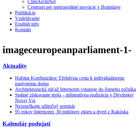
ClimArchiNet
Centrum pre metropolitné inovácie v Bratislave
Publikácie
Vzdelávanie
English info
Kontakt
imageceuropeanparliament-1-
Aktuality
Habitat Konfigurátor: Efektívna cesta k individuálnemu
pasívnemu domu
Architektonická súťaž Internorm vstupuje do ôsmeho ročníka
Spätné získavanie tepla – inšpiratívna realizácia v Devínskej
Novej Vsi
Nezmeškajte užitočný seminár
95 rokov Internorm: 30 miliónov okien a dverí z Rakúska
Kalendár podujatí