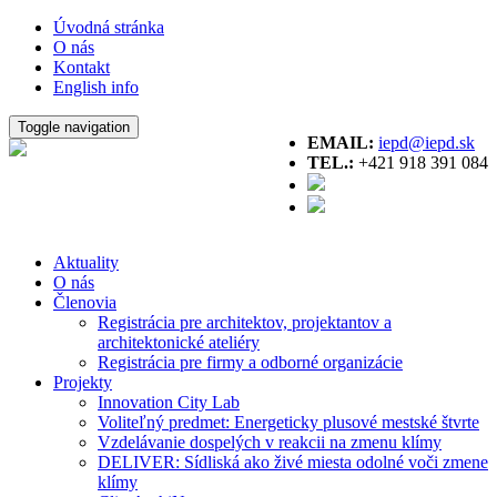
Úvodná stránka
O nás
Kontakt
English info
Toggle navigation
EMAIL:
iepd@iepd.sk
TEL.:
+421 918 391 084
Aktuality
O nás
Členovia
Registrácia pre architektov, projektantov a
architektonické ateliéry
Registrácia pre firmy a odborné organizácie
Projekty
Innovation City Lab
Voliteľný predmet: Energeticky plusové mestské štvrte
Vzdelávanie dospelých v reakcii na zmenu klímy
DELIVER: Sídliská ako živé miesta odolné voči zmene
klímy