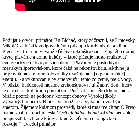
Podujatie otvoril primátor Ján Blcháč, ktorý zdôraznil, že Liptovský
Mikuláš sa hlási k zodpovednému prístupu k urbanizmu a klíme.
Predstavil tri pripravované kľúčové rekonštrukcie – Župného domu,
krytej plavárne a domu kultúry – ktoré plánuje mesto realizovať
energeticky efektívnym spôsobom. „Plaváreň je posledným
mestským športoviskom, ktoré čaká na rekonštrukciu. Aktívne ju
pripravujeme a okrem fotovoltiky uvažujeme aj o geotermálnej
energii. Na vykurovanie by sme využili teplo zo zeme, nie z vody.
V blízkej budúcnosti musíme zrekonštruovať aj Župný dom, ktorý
je národnou kultúrnou pamiatkou. Počas diskusného klubu sme sa
bližšie pozreli na podobný koncept obnovy Vysokej školy
výtvarných umení v Bratislave, možno sa vydáme rovnakým
smerom. Žijeme v krásnom prostredí, ktoré si musíme chrániť. Preto
máme snahu v duchu hesla
Mysli globálne, konaj lokálne
neustále
prispievať k ochrane klímy a k udržateľnému ekologickému
rozvoju,“ uviedol primátor.