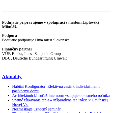
Podujatie pripravujeme v spolupráci s mestom Liptovský
Mikuláš.
Podpora
Podujatie podporuje Únia miest Slovenska.
Finančný partner
VÚB Banka, Intesa Sanpaolo Group
DBU, Deutsche Bundesstiftung Umwelt
Aktuality
Habitat Konfigurátor: Efektívna cesta k individuálnemu
pasívnemu domu
Architektonická súťaž Internorm vstupuje do ôsmeho ročníka
Spätné získavanie tepla – inšpiratívna realizácia v Devínskej
Novej Vsi
Nezmeškajte užitočný seminár