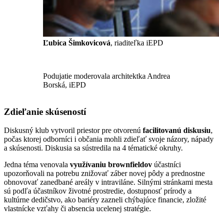
Ľubica Šimkovicová
, riaditeľka iEPD
Podujatie moderovala architektka Andrea
Borská, iEPD
Zdieľanie skúseností
Diskusný klub vytvoril priestor pre otvorenú
facilitovanú diskusiu
,
počas ktorej odborníci i občania mohli zdieľať svoje názory, nápady
a skúsenosti. Diskusia sa sústredila na 4 tématické okruhy.
Jedna téma venovala
využívaniu brownfieldov
účastníci
upozorňovali na potrebu znižovať záber novej pôdy a prednostne
obnovovať zanedbané areály v intraviláne. Silnými stránkami mesta
sú podľa účastníkov životné prostredie, dostupnosť prírody a
kultúrne dedičstvo, ako bariéry zazneli chýbajúce financie, zložité
vlastnícke vzťahy či absencia ucelenej stratégie.