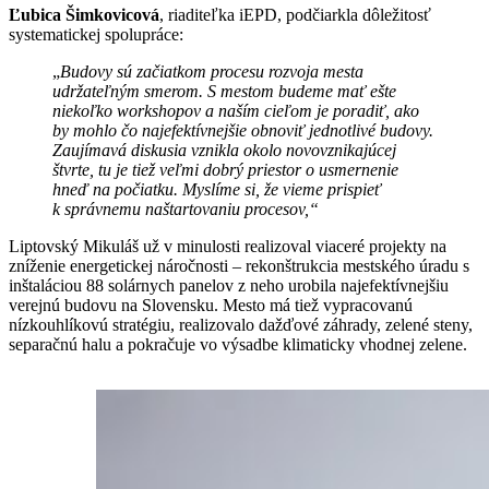
Ľubica Šimkovicová
, riaditeľka iEPD, podčiarkla dôležitosť
systematickej spolupráce:
„
Budovy sú začiatkom procesu rozvoja mesta
udržateľným smerom. S mestom budeme mať ešte
niekoľko workshopov a naším cieľom je poradiť, ako
by mohlo čo najefektívnejšie obnoviť jednotlivé budovy.
Zaujímavá diskusia vznikla okolo novovznikajúcej
štvrte, tu je tiež veľmi dobrý priestor o usmernenie
hneď na počiatku. Myslíme si, že vieme prispieť
k správnemu naštartovaniu procesov,“
Liptovský Mikuláš už v minulosti realizoval viaceré projekty na
zníženie energetickej náročnosti – rekonštrukcia mestského úradu s
inštaláciou 88 solárnych panelov z neho urobila najefektívnejšiu
verejnú budovu na Slovensku. Mesto má tiež vypracovanú
nízkouhlíkovú stratégiu, realizovalo dažďové záhrady, zelené steny,
separačnú halu a pokračuje vo výsadbe klimaticky vhodnej zelene.