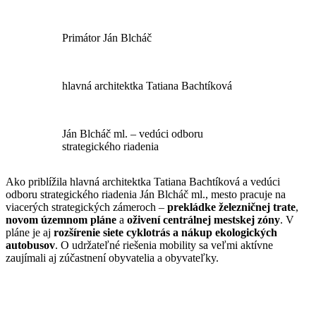
Primátor Ján Blcháč
hlavná architektka Tatiana Bachtíková
Ján Blcháč ml. – vedúci odboru
strategického riadenia
Ako priblížila hlavná architektka Tatiana Bachtíková a vedúci
odboru strategického riadenia Ján Blcháč ml., mesto pracuje na
viacerých strategických zámeroch –
prekládke železničnej trate
,
novom územnom pláne
a
oživení centrálnej mestskej zóny
. V
pláne je aj
rozšírenie siete cyklotrás a nákup ekologických
autobusov
. O udržateľné riešenia mobility sa veľmi aktívne
zaujímali aj zúčastnení obyvatelia a obyvateľky.