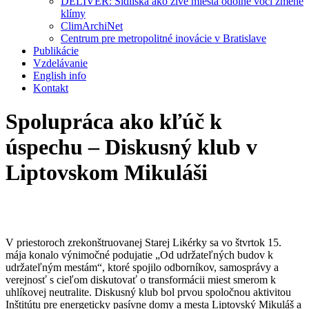
DELIVER: Sídliská ako živé miesta odolné voči zmene
klímy
ClimArchiNet
Centrum pre metropolitné inovácie v Bratislave
Publikácie
Vzdelávanie
English info
Kontakt
Spolupráca ako kľúč k
úspechu – Diskusný klub v
Liptovskom Mikuláši
V priestoroch zrekonštruovanej Starej Likérky sa vo štvrtok 15.
mája konalo výnimočné podujatie „Od udržateľných budov k
udržateľným mestám“, ktoré spojilo odborníkov, samosprávy a
verejnosť s cieľom diskutovať o transformácii miest smerom k
uhlíkovej neutralite. Diskusný klub bol prvou spoločnou aktivitou
Inštitútu pre energeticky pasívne domy a mesta Liptovský Mikuláš a