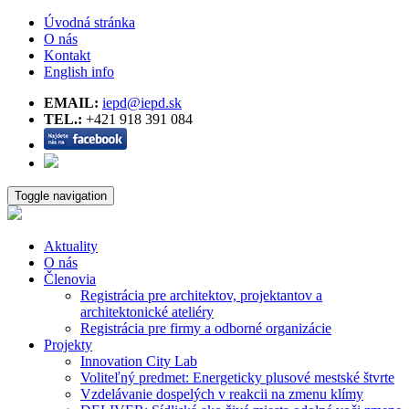
Úvodná stránka
O nás
Kontakt
English info
EMAIL:
iepd@iepd.sk
TEL.:
+421 918 391 084
Toggle navigation
Aktuality
O nás
Členovia
Registrácia pre architektov, projektantov a
architektonické ateliéry
Registrácia pre firmy a odborné organizácie
Projekty
Innovation City Lab
Voliteľný predmet: Energeticky plusové mestské štvrte
Vzdelávanie dospelých v reakcii na zmenu klímy