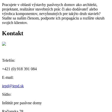
Pracujete v oblasti výstavby pasívnych domov ako architekt,
projektant, realizátor stavebných prác či ako dodávateľ alebo
výrobca komponentov, nevyhnutných pre takýto druh stavieb?
Staňte sa naším členom, podporte ich propagáciu a rozšírte okruh
svojich klientov.
Kontakt
Telefón:
+421 (0) 918 391 084
E-mail:
iepd@iepd.sk
Sídlo:
Inštitút pre pasívne domy
Račianska 78