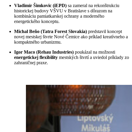
Vladimír Šimkovic (iEPD)
sa zameral na rekonštrukciu
historickej budovy VŠVU v Bratislave s dôrazom na
kombináciu pamiatkarskej ochrany a moderného
energetického konceptu.
Michal Beňo (Tatra Forest Slovakia)
predstavil koncept
novej mestskej štvrte Nové Čemice ako príklad kreatívneho a
kompaktného urbanizmu.
Igor Maco (Rehau Industries)
poukázal na možnosti
energetickej flexibility
mestských štvrtí a uviedol príklady zo
zahraničnej praxe.