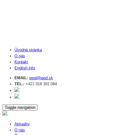
Úvodná stránka
O nás
Kontakt
English info
EMAIL:
iepd@iepd.sk
TEL.:
+421 918 391 084
Toggle navigation
Aktuality
O nás