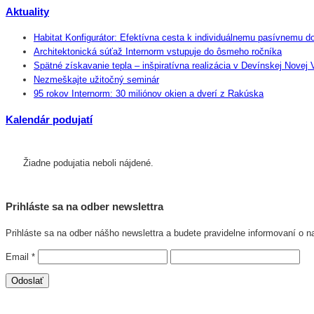
Aktuality
Habitat Konfigurátor: Efektívna cesta k individuálnemu pasívnemu 
Architektonická súťaž Internorm vstupuje do ôsmeho ročníka
Spätné získavanie tepla – inšpiratívna realizácia v Devínskej Novej 
Nezmeškajte užitočný seminár
95 rokov Internorm: 30 miliónov okien a dverí z Rakúska
Kalendár podujatí
Žiadne podujatia neboli nájdené.
Prihláste sa na odber newslettra
Prihláste sa na odber nášho newslettra a budete pravidelne informovaní o n
Email
*