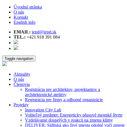
Úvodná stránka
O nás
Kontakt
English info
EMAIL:
iepd@iepd.sk
TEL.:
+421 918 391 084
Toggle navigation
Aktuality
O nás
Členovia
Registrácia pre architektov, projektantov a
architektonické ateliéry
Registrácia pre firmy a odborné organizácie
Projekty
Innovation City Lab
Voliteľný predmet: Energeticky plusové mestské štvrte
Vzdelávanie dospelých v reakcii na zmenu klímy
DELIVER: Sídliská ako živé miesta odolné voči zmene