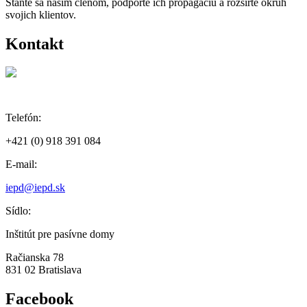
Staňte sa naším členom, podporte ich propagáciu a rozšírte okruh
svojich klientov.
Kontakt
Telefón:
+421 (0) 918 391 084
E-mail:
iepd@iepd.sk
Sídlo:
Inštitút pre pasívne domy
Račianska 78
831 02 Bratislava
Facebook