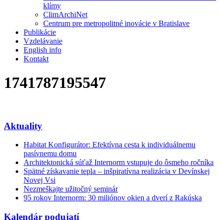
klímy
ClimArchiNet
Centrum pre metropolitné inovácie v Bratislave
Publikácie
Vzdelávanie
English info
Kontakt
1741787195547
Aktuality
Habitat Konfigurátor: Efektívna cesta k individuálnemu
pasívnemu domu
Architektonická súťaž Internorm vstupuje do ôsmeho ročníka
Spätné získavanie tepla – inšpiratívna realizácia v Devínskej
Novej Vsi
Nezmeškajte užitočný seminár
95 rokov Internorm: 30 miliónov okien a dverí z Rakúska
Kalendár podujatí