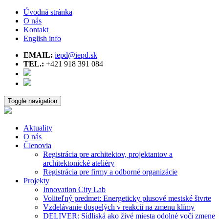
Úvodná stránka
O nás
Kontakt
English info
EMAIL:
iepd@iepd.sk
TEL.:
+421 918 391 084
Toggle navigation
Aktuality
O nás
Členovia
Registrácia pre architektov, projektantov a
architektonické ateliéry
Registrácia pre firmy a odborné organizácie
Projekty
Innovation City Lab
Voliteľný predmet: Energeticky plusové mestské štvrte
Vzdelávanie dospelých v reakcii na zmenu klímy
DELIVER: Sídliská ako živé miesta odolné voči zmene