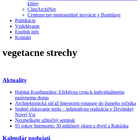
klímy
ClimArchiNet
Centrum pre metropolitné inovácie v Bratislave
Publikácie
Vzdelávanie
English info
Kontakt
vegetacne strechy
Aktuality
Habitat Konfigurátor: Efektívna cesta k individuálnemu
pasívnemu domu
Architektonická súťaž Internorm vstupuje do ôsmeho ročníka
Spätné získavanie tepla – inšpiratívna realizácia v Devínskej
Novej Vsi
Nezmeškajte užitočný seminár
95 rokov Internorm: 30 miliónov okien a dverí z Rakúska
Kalendár podujatí