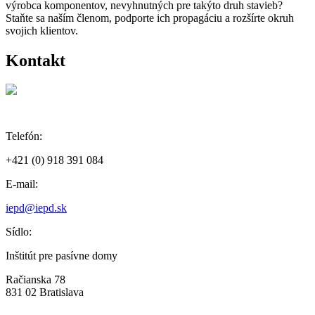
výrobca komponentov, nevyhnutných pre takýto druh stavieb?
Staňte sa naším členom, podporte ich propagáciu a rozšírte okruh
svojich klientov.
Kontakt
Telefón:
+421 (0) 918 391 084
E-mail:
iepd@iepd.sk
Sídlo:
Inštitút pre pasívne domy
Račianska 78
831 02 Bratislava