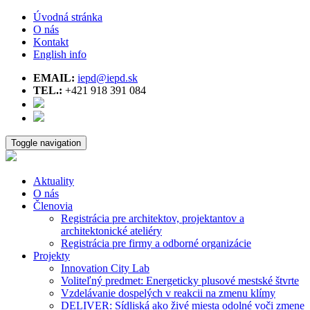
Úvodná stránka
O nás
Kontakt
English info
EMAIL:
iepd@iepd.sk
TEL.:
+421 918 391 084
Toggle navigation
Aktuality
O nás
Členovia
Registrácia pre architektov, projektantov a
architektonické ateliéry
Registrácia pre firmy a odborné organizácie
Projekty
Innovation City Lab
Voliteľný predmet: Energeticky plusové mestské štvrte
Vzdelávanie dospelých v reakcii na zmenu klímy
DELIVER: Sídliská ako živé miesta odolné voči zmene