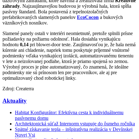
dažďovými záhradami, ktoré navrhla a zrealizovala firma
Kreatívne
záhrady
. Najzaujímavejšou budovou je výrobná hala, ktorá spĺňa
pasívny štandard. Bola postavená z tepelnoizolačných
prefabrikovaných slamených panelov
EcoCocon
a bukových
väzníkových nosníkov.
Slamené panely ostali v interiéri neomietnuté, pretože splnili prísne
požiadavky na požiarnu odolnosť. Hala dosiahla vynikajúcu
hodnotu
0,14
pri blower-door teste. Zaujímavosťou je, že hala nemá
kúrenie ani chladenie, napriek tomu poskytuje príjemné vnútorné
podmienky vďaka vynikajúcej izolácii, automatizovanému tieneniu
v lete a neizolovanej podlahe, ktorá je priamo spojená so zemou.
Výrobný proces je plne automatizovaný, čo znamená, že ideálne
podmienky nie sú prínosom len pre pracovníkov, ale aj pre
optimalizovaný chod robotickej linky.
Zdroj: Createrra
Aktuality
Habitat Konfigurátor: Efektívna cesta k individuálnemu
pasívnemu domu
Architektonická súťaž Internorm vstupuje do ôsmeho ročníka
Spätné získavanie tepla – inšpiratívna realizácia v Devínskej
Novej Vsi