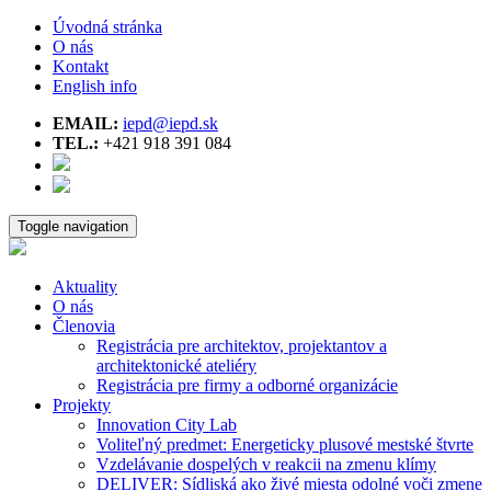
Úvodná stránka
O nás
Kontakt
English info
EMAIL:
iepd@iepd.sk
TEL.:
+421 918 391 084
Toggle navigation
Aktuality
O nás
Členovia
Registrácia pre architektov, projektantov a
architektonické ateliéry
Registrácia pre firmy a odborné organizácie
Projekty
Innovation City Lab
Voliteľný predmet: Energeticky plusové mestské štvrte
Vzdelávanie dospelých v reakcii na zmenu klímy
DELIVER: Sídliská ako živé miesta odolné voči zmene