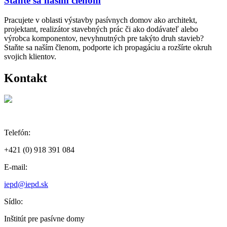
Staňte sa naším členom
Pracujete v oblasti výstavby pasívnych domov ako architekt,
projektant, realizátor stavebných prác či ako dodávateľ alebo
výrobca komponentov, nevyhnutných pre takýto druh stavieb?
Staňte sa naším členom, podporte ich propagáciu a rozšírte okruh
svojich klientov.
Kontakt
Telefón:
+421 (0) 918 391 084
E-mail:
iepd@iepd.sk
Sídlo:
Inštitút pre pasívne domy