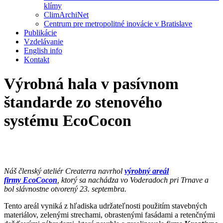
klímy
ClimArchiNet
Centrum pre metropolitné inovácie v Bratislave
Publikácie
Vzdelávanie
English info
Kontakt
Výrobná hala v pasívnom
štandarde zo stenového
systému EcoCocon
Náš členský ateliér Createrra navrhol
výrobný areál
firmy EcoCocon
, ktorý sa nachádza vo Voderadoch pri Trnave a
bol slávnostne otvorený 23. septembra.
Tento areál vyniká z hľadiska udržateľnosti použitím stavebných
materiálov, zelenými strechami, obrastenými fasádami a retenčnými