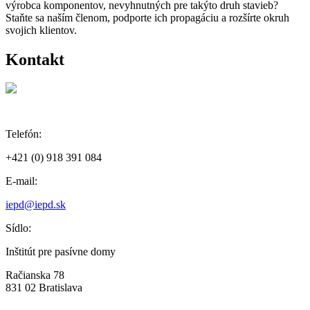
výrobca komponentov, nevyhnutných pre takýto druh stavieb?
Staňte sa naším členom, podporte ich propagáciu a rozšírte okruh
svojich klientov.
Kontakt
Telefón:
+421 (0) 918 391 084
E-mail:
iepd@iepd.sk
Sídlo:
Inštitút pre pasívne domy
Račianska 78
831 02 Bratislava