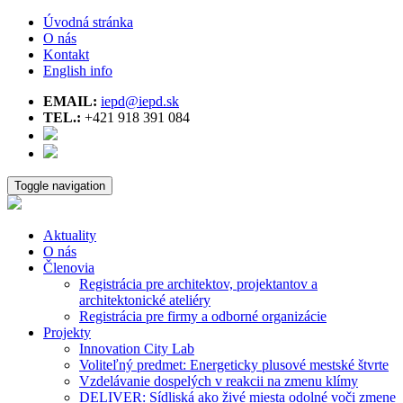
Úvodná stránka
O nás
Kontakt
English info
EMAIL:
iepd@iepd.sk
TEL.:
+421 918 391 084
Toggle navigation
Aktuality
O nás
Členovia
Registrácia pre architektov, projektantov a
architektonické ateliéry
Registrácia pre firmy a odborné organizácie
Projekty
Innovation City Lab
Voliteľný predmet: Energeticky plusové mestské štvrte
Vzdelávanie dospelých v reakcii na zmenu klímy
DELIVER: Sídliská ako živé miesta odolné voči zmene