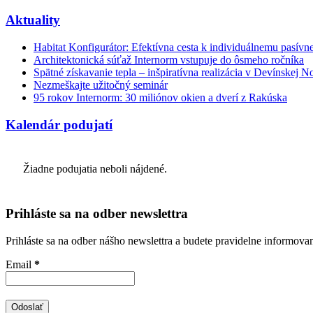
Aktuality
Habitat Konfigurátor: Efektívna cesta k individuálnemu pasí
Architektonická súťaž Internorm vstupuje do ôsmeho ročníka
Spätné získavanie tepla – inšpiratívna realizácia v Devínskej N
Nezmeškajte užitočný seminár
95 rokov Internorm: 30 miliónov okien a dverí z Rakúska
Kalendár podujatí
Žiadne podujatia neboli nájdené.
Prihláste sa na odber newslettra
Prihláste sa na odber nášho newslettra a budete pravidelne informova
Email
*