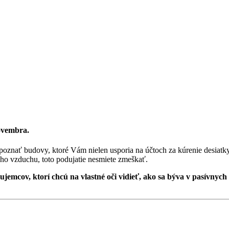
novembra.
spoznať budovy, ktoré Vám nielen usporia na účtoch za kúrenie desiatk
vého vzduchu, toto podujatie nesmiete zmeškať.
ov, ktorí chcú na vlastné oči vidieť, ako sa býva v pasívnych 