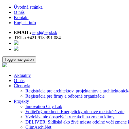
Úvodná stránka
O nás
Kontakt
English info
EMAIL:
iepd@iepd.sk
TEL.:
+421 918 391 084
Toggle navigation
Aktuality
O nás
Členovia
Registrácia pre architektov, projektantov a architektonick
Registrácia pre firmy a odborné organizácie
Projekty
Innovation City Lab
Voliteľný predmet: Energeticky plusové mestské štvrte
Vzdelávanie dospelých v reakcii na zmenu klímy
DELIVER: Sídliská ako živé miesta odolné voči zmene 
ClimArchiNet