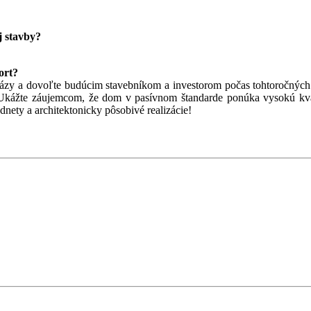
j stavby?
ort?
databázy a dovoľte budúcim stavebníkom a investorom počas tohtoročn
. Ukážte záujemcom, že dom v pasívnom štandarde ponúka vysokú kvali
nety a architektonicky pôsobivé realizácie!