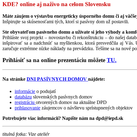
KDE? online aj naživo na celom Slovensku
Máte záujem o výstavbu energeticky úsporného domu či aj väčše
Inšpirujte sa skúsenosťami tých, ktorí si pasívny dom už postavili.
Ste obyvateľom pasívneho domu a užívate si jeho výhody a komf
Prihláste svoj projekt – novostavbu či rekonštrukciu – do našej 
inšpirovať sa a nadchnúť sa myšlienkou, ktorá presvedčila aj Vás
zaručuje extrémne nízke náklady na prevádzku. Tešíme sa na nové pod
Prihlásiť sa na online prezentáciu môžete
TU.
Na stránke
DNI PASÍVNYCH DOMOV
nájdete:
informácie
o podujatí
databázu
slovenských pasívnych domov
registráciu
otvorených domov na aktuálne DPD
prihlasovanie
záujemcov o návštevu sprístupnených objektov
Potrebujete viac informácií? Napíšte nám na dpd@iepd.sk
titulná fotka: Vize ateliér