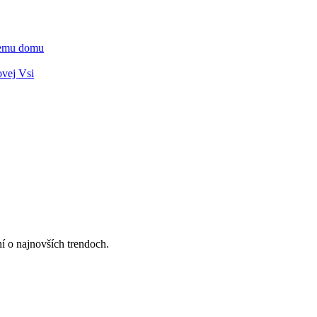
vnemu domu
ovej Vsi
ní o najnovších trendoch.