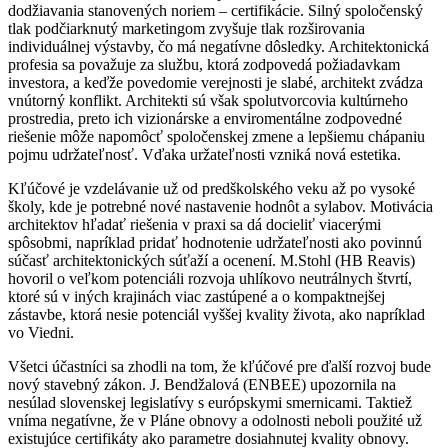
dodžiavania stanovených noriem – certifikácie. Silný spoločenský
tlak podčiarknutý marketingom zvyšuje tlak rozširovania
individuálnej výstavby, čo má negatívne dôsledky. Architektonická
profesia sa považuje za službu, ktorá zodpovedá požiadavkam
investora, a keďže povedomie verejnosti je slabé, architekt zvádza
vnútorný konflikt. Architekti sú však spolutvorcovia kultúrneho
prostredia, preto ich vizionárske a enviromentálne zodpovedné
riešenie môže napomôcť spoločenskej zmene a lepšiemu chápaniu
pojmu udržateľnosť.
Vďaka uržateľnosti vzniká nová estetika.
Kľúčové je vzdelávanie už od predškolského veku až po vysoké
školy, kde je potrebné nové nastavenie hodnôt a sylabov. Motivácia
architektov hľadať riešenia v praxi sa dá docieliť viacerými
spôsobmi, napríklad pridať hodnotenie udržateľnosti ako povinnú
súčasť architektonických súťaží a ocenení. M.Stohl (HB Reavis)
hovoril o veľkom potenciáli rozvoja uhlíkovo neutrálnych štvrtí,
ktoré sú v iných krajinách viac zastúpené a o kompaktnejšej
zástavbe, ktorá nesie potenciál vyššej kvality života, ako napríklad
vo Viedni.
Všetci účastníci sa zhodli na tom, že kľúčové pre ďalší rozvoj bude
nový stavebný zákon. J. Bendžalová (ENBEE) upozornila na
nesúlad slovenskej legislatívy s európskymi smernicami. Taktiež
vníma negatívne, že v Pláne obnovy a odolnosti neboli použité už
existujúce certifikáty ako parametre dosiahnutej kvality obnovy.