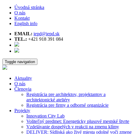
Úvodná stránka
O nás
Kontakt
English info
EMAIL:
iepd@iepd.sk
TEL.:
+421 918 391 084
Toggle navigation
Aktuality
O nás
Členovia
Registrácia pre architektov, projektantov a
architektonické ateliéry
Registrácia pre firmy a odborné organizácie
Projekty
Innovation City Lab
Voliteľný predmet: Energeticky plusové mestské štvrte
Vzdelávanie dospelých v reakcii na zmenu klímy
DELIVER: Sídliská ako živé miesta odolné voči zmene