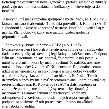
Potrebujeme certifikáciu novej generácie, pretože súčasné certifikáty
používajú nevhodné a neaktuálne indikátory a neinvestuje sa do
inovácií.
Je nevyhnutná medzirezortná spolupráca medzi MŽP, MH, MDaV ,
ktorá v súčasnosti absentuje. Tento fakt potvrdil aj J. Karaba (SAPI)
a zhodnotil aj ďalšie nekoncepčné nástroje, ktoré boli uvedené aj v
návrhu Plány obnovy, ktorý sme minulý týždeň spoločne
pripomienkovali.
J. Zamkovský (Priatelia Zeme – CEPA)
a
Š. Hudák
(Poláček&Partners)
hovorili o negatívnom vplyve centralistického
riadenia energetiky aj stavebnej legislatívy na udržateľnosť. Podpora
štátu nie je kontinuálna, ale bodová, čo deformuje náš postoj k
nutným reformám, ktoré by mali prebehnúť čo najskôr, aby sme
umožnili bezpečný život pre ďalšie generácie. Regionálne centrá
udržateľnej energetiky sú efektívnejšie a majú dobré výsledky
napríklad v Belgicku, ako doplnil architekt P. Beňuška. Tvorba
územných plánov by mala byť decentralizovaná, koordinovaná a aj
profesionalizovaná. K. Korytárová (SAV) a ďalší účastníci sa
zhodli, že potrebujeme dlhodobý systematický finančný
mechanizmus s ambicióznymi energetickými kritériami,
odstupňovaný v závislosti od dosiahnutých úspor energie, pričom
podpora sa poskytne až rok po realizácii obnovy na základe
energetického auditu.