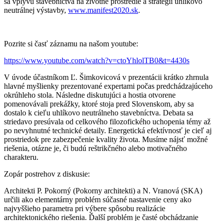
sa vplyvu stavebníctva na životné prostredie a stratégii uhlíkovo
neutrálnej výstavby,
www.manifest2020.sk
.
Pozrite si časť záznamu na našom youtube:
https://www.youtube.com/watch?v=ctoYhlolTB0&t=4430s
V úvode účastníkom
Ľ. Šimkovicová v prezentácii krátko zhrnula
hlavné myšlienky prezentované expertami počas predchádzajúceho
okrúhleho stola. Následne diskutujúci a hostia otvorene
pomenovávali prekážky, ktoré stoja pred Slovenskom, aby sa
dostalo k cieľu uhlíkovo neutrálneho stavebníctva. Debata sa
striedavo presúvala od celkového filozofického uchopenia témy až
po nevyhnutné technické detaily. Energetická efektívnosť je cieľ aj
prostriedok pre zabezpečenie kvality života. Musíme nájsť možné
riešenia, otázne je, či budú reštrikčného alebo motivačného
charakteru.
Zopár postrehov z diskusie:
Architekti P. Pokorný (Pokorny architekti) a N. Vranová (SKA)
určili ako elementárny problém súčasné nastavenie ceny ako
najvyššieho parametra pri výbere spôsobu realizácie
architektonického riešenia. Ďalší problém je časté obchádzanie