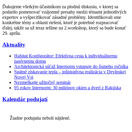
Ďakujeme všetkým účastníkom za plodnú diskusiu, v ktorej sa
podarilo
pomenovať vzájomné presahy medzi témami jednotlivých
expertov a vyšpecifikovať zásadné problémy. Identifikovali sme
konkrétne témy a oblasti riešení, ktoré je potrebné rozpracovať
ďalej, takže sa už teraz tešíme na 2.workshop, ktorý sa bude konať
29. apríla.
Aktuality
Habitat Konfigurátor: Efektívna cesta k individuálnemu
pasívnemu domu
Architektonická súťaž Internorm vstupuje do ôsmeho ročníka
Spätné získavanie tepla – inšpiratívna realizácia v Devínskej
Novej Vsi
Nezmeškajte užitočný seminár
95 rokov Internorm: 30 miliónov okien a dverí z Rakúska
Kalendár podujatí
Žiadne podujatia neboli nájdené.